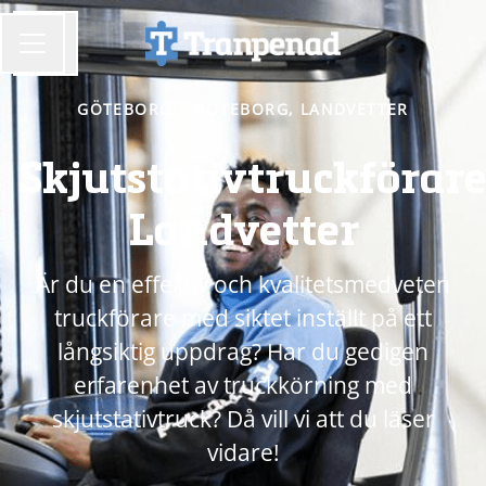
Dela sidan
KARRIÄRMENY
GÖTEBORG
·
GÖTEBORG, LANDVETTER
Skjutstativtruckförar
Landvetter
Är du en effektiv och kvalitetsmedveten
truckförare med siktet inställt på ett
långsiktig uppdrag? Har du gedigen
erfarenhet av truckkörning med
skjutstativtruck? Då vill vi att du läser
vidare!