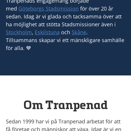
Tranpenads engagemang började
med
Göteborgs Stadsmission
för över 20 år
sedan. Idag är vi glada och tacksamma över att
ha möjlighet att stötta Stadsmissioner även i
Stockholm
,
Eskilstuna
och
Skåne
.
Tillsammans skapar vi ett mänskligare samhälle
för alla. 💙
Om Tranpenad
Sedan 1999 har vi på Tranpenad arbetat för att
få företag och människor att växa. Idag är vi en