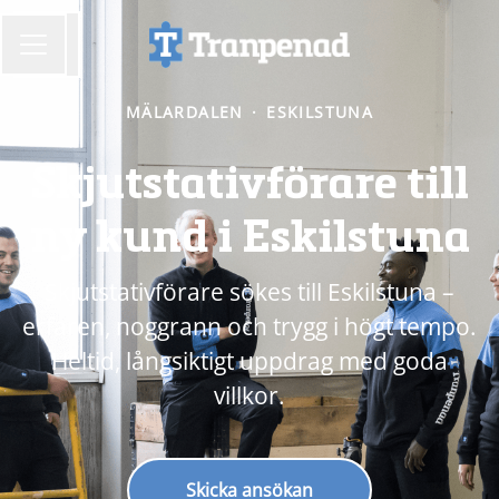
Dela sidan
KARRIÄRMENY
MÄLARDALEN
·
ESKILSTUNA
Skjutstativförare till
ny kund i Eskilstuna
Skjutstativförare sökes till Eskilstuna –
erfaren, noggrann och trygg i högt tempo.
Heltid, långsiktigt uppdrag med goda
villkor.
Skicka ansökan