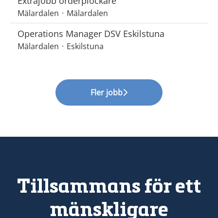
Extrajobb orderplockare
Mälardalen
·
Mälardalen
Operations Manager DSV Eskilstuna
Mälardalen
·
Eskilstuna
Fler jobb
Tillsammans för ett
mänskligare