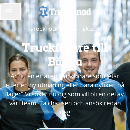
Dela sidan
KARRIÄRMENY
STOCKHOLM
·
HÅBO , BÅLSTA
Truckförare till
Bålsta
Är du en erfaren truckförare som letar
efter en ny utmaning eller bara nyfiken på
lager? Vi söker nu dig som vill bli en del av
vårt team. Ta chansen och ansök redan
idag!