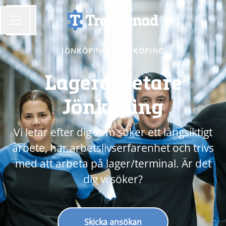
Dela sidan
KARRIÄRMENY
JÖNKÖPING
·
JÖNKÖPING
Lagerarbetare
Jönköping
Vi letar efter dig som söker ett långsiktigt
arbete, har arbetslivserfarenhet och trivs
med att arbeta på lager/terminal. Är det
dig vi söker?
Skicka ansökan