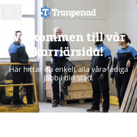
Dela sidan
KARRIÄRMENY
Välkommen till vår
karriärsida!
Här hittar du enkelt alla våra lediga
jobb i din stad.